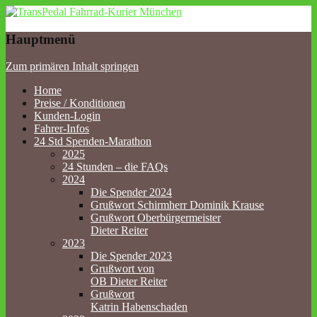
TransPedal Fahrrad-Kurier
Hauptmenü
München
Zum primären Inhalt springen
Home
Preise / Konditionen
Kunden-Login
Fahrer-Infos
24 Std Spenden-Marathon
2025
24 Stunden – die FAQs
2024
Die Spender 2024
Grußwort Schirmherr Dominik Krause
Grußwort Oberbürgermeister
Dieter Reiter
2023
Die Spender 2023
Grußwort von
OB Dieter Reiter
Grußwort
Katrin Habenschaden