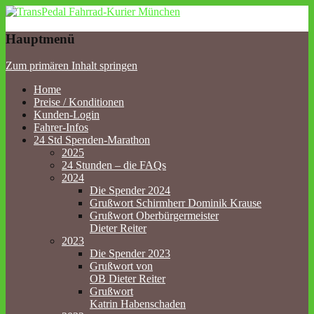
TransPedal Fahrrad-Kurier
Hauptmenü
München
Zum primären Inhalt springen
Home
Preise / Konditionen
Kunden-Login
Fahrer-Infos
24 Std Spenden-Marathon
2025
24 Stunden – die FAQs
2024
Die Spender 2024
Grußwort Schirmherr Dominik Krause
Grußwort Oberbürgermeister
Dieter Reiter
2023
Die Spender 2023
Grußwort von
OB Dieter Reiter
Grußwort
Katrin Habenschaden