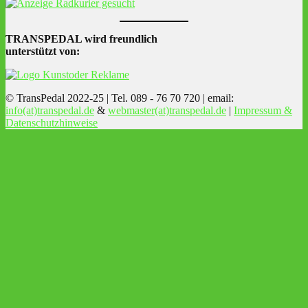
TRANSPEDAL wird freundlich
unterstützt von:
© TransPedal 2022-25 | Tel. 089 - 76 70 720 | email:
info(at)transpedal.de
&
webmaster(at)transpedal.de
|
Impressum &
Datenschutzhinweise