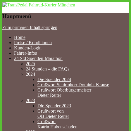
TransPedal Fahrrad-Kurier
Hauptmenü
München
Zum primären Inhalt springen
Home
Preise / Konditionen
Kunden-Login
Fahrer-Infos
24 Std Spenden-Marathon
2025
24 Stunden – die FAQs
2024
Die Spender 2024
Grußwort Schirmherr Dominik Krause
Grußwort Oberbürgermeister
Dieter Reiter
2023
Die Spender 2023
Grußwort von
OB Dieter Reiter
Grußwort
Katrin Habenschaden