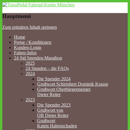
TransPedal Fahrrad-Kurier
Hauptmenü
München
Zum primären Inhalt springen
Home
Preise / Konditionen
Kunden-Login
Fahrer-Infos
24 Std Spenden-Marathon
2025
24 Stunden – die FAQs
2024
Die Spender 2024
Grußwort Schirmherr Dominik Krause
Grußwort Oberbürgermeister
Dieter Reiter
2023
Die Spender 2023
Grußwort von
OB Dieter Reiter
Grußwort
Katrin Habenschaden