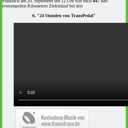
Pünktlich am 20. September um 12 Uhr war nach
847
hart
erstrampelten Kilometern Zieleinlauf bei den
6. "24 Stunden von TransPedal"