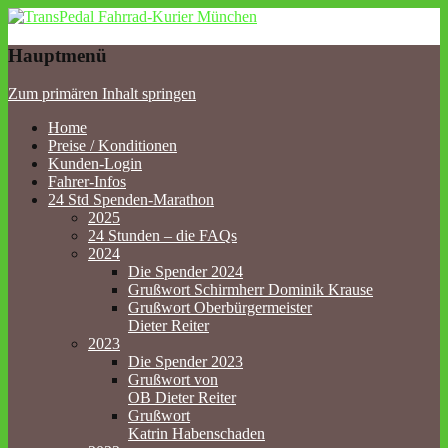
TransPedal Fahrrad-Kurier
Hauptmenü
München
Zum primären Inhalt springen
Home
Preise / Konditionen
Kunden-Login
Fahrer-Infos
24 Std Spenden-Marathon
2025
24 Stunden – die FAQs
2024
Die Spender 2024
Grußwort Schirmherr Dominik Krause
Grußwort Oberbürgermeister
Dieter Reiter
2023
Die Spender 2023
Grußwort von
OB Dieter Reiter
Grußwort
Katrin Habenschaden