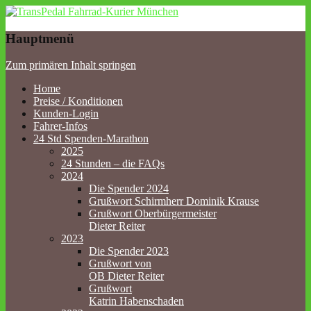
TransPedal Fahrrad-Kurier
Hauptmenü
München
Zum primären Inhalt springen
Home
Preise / Konditionen
Kunden-Login
Fahrer-Infos
24 Std Spenden-Marathon
2025
24 Stunden – die FAQs
2024
Die Spender 2024
Grußwort Schirmherr Dominik Krause
Grußwort Oberbürgermeister
Dieter Reiter
2023
Die Spender 2023
Grußwort von
OB Dieter Reiter
Grußwort
Katrin Habenschaden