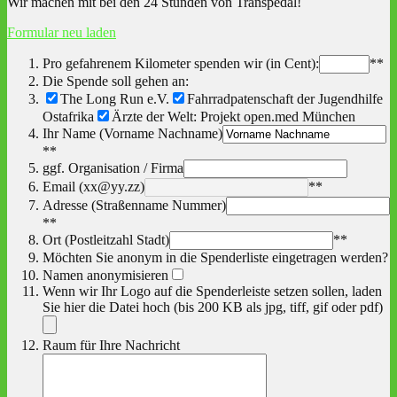
Wir machen mit bei den 24 Stunden von Transpedal!
Formular neu laden
Pro gefahrenem Kilometer spenden wir (in Cent):
**
Die Spende soll gehen an:
The Long Run e.V.
Fahrradpatenschaft der Jugendhilfe
Ostafrika
Ärzte der Welt: Projekt open.med München
Ihr Name (Vorname Nachname)
**
ggf. Organisation / Firma
Email (xx@yy.zz)
**
Adresse (Straßenname Nummer)
**
Ort (Postleitzahl Stadt)
**
Möchten Sie anonym in die Spenderliste eingetragen werden?
Namen anonymisieren
Wenn wir Ihr Logo auf die Spenderleiste setzen sollen, laden
Sie hier die Datei hoch (bis 200 KB als jpg, tiff, gif oder pdf)
Raum für Ihre Nachricht