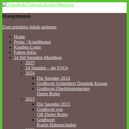
TransPedal Fahrrad-Kurier
Hauptmenü
München
Zum primären Inhalt springen
Home
Preise / Konditionen
Kunden-Login
Fahrer-Infos
24 Std Spenden-Marathon
2025
24 Stunden – die FAQs
2024
Die Spender 2024
Grußwort Schirmherr Dominik Krause
Grußwort Oberbürgermeister
Dieter Reiter
2023
Die Spender 2023
Grußwort von
OB Dieter Reiter
Grußwort
Katrin Habenschaden